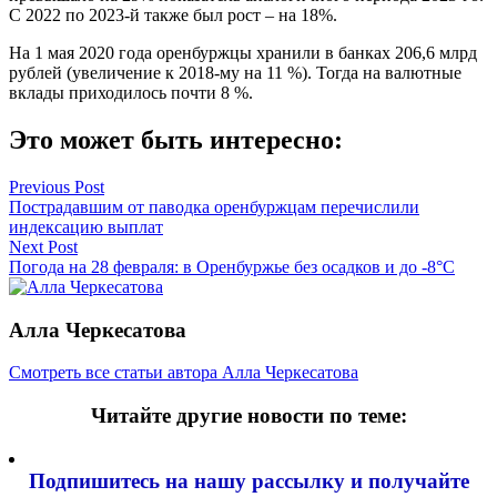
С 2022 по 2023-й также был рост – на 18%.
На 1 мая 2020 года оренбуржцы хранили в банках 206,6 млрд
рублей (увеличение к 2018-му на 11 %). Тогда на валютные
вклады приходилось почти 8 %.
Это может быть интересно:
Навигация
Previous Post
Пострадавшим от паводка оренбуржцам перечислили
по
индексацию выплат
записям
Next Post
Погода на 28 февраля: в Оренбуржье без осадков и до -8°C
Алла Черкесатова
Смотреть все статьи автора Алла Черкесатова
Читайте другие новости по теме:
Подпишитесь на нашу рассылку и
получайте