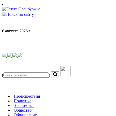
Skip
to
content
6 августа 2026 г.
Search
for:
Search
Происшествия
Политика
Экономика
Общество
Образование