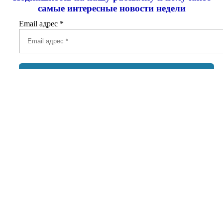
самые интересные новости недели
Email адрес
*
Добавить комментарий
Ваш адрес email не будет опубликован.
Обязательные поля
помечены
*
Комментарий
*