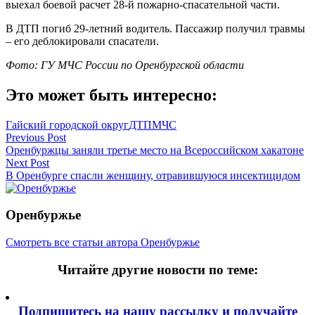
выехал боевой расчет 28-й пожарно-спасательной части.
В ДТП погиб 29-летний водитель. Пассажир получил травмы
– его деблокировали спасатели.
Фото: ГУ МЧС России по Оренбургской области
Это может быть интересно:
Гайский городской округ
ДТП
МЧС
Навигация
Previous Post
Оренбуржцы заняли третье место на Всероссийском хакатоне
по
Next Post
записям
В Оренбурге спасли женщину, отравившуюся инсектицидом
Оренбуржье
Смотреть все статьи автора Оренбуржье
Читайте другие новости по теме:
Подпишитесь на нашу рассылку и
получайте