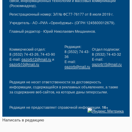
связи, информационных технологий и массовых коммуникаций
(Роскомнадзор).
Регистрационный номер: ЭЛ № ФС77-76177 от 8 июля 2019 г.
Учредитель - АО «РИА «Оренбуржье» (ОГРН 1245600012679).
Главный редактор - Юрий Николаевич Мещанинов.
Редакция:
Коммерческий отдел:
Отдел подписки:
8 (3532) 74-43-
8 (3532) 74-43-26, 74-43-90
8 (3532) 74-43-32
36
E-mail:
gazorb12@mail.ru
и
E-mail:
E-mail:
gazorb10@mail.ru
gazorb15@mail.ru
gazorb@mail.ru
Редакция не несет ответственности за достоверность
информации, содержащейся в рекламных объявлениях, а также
за содержание веб-сайтов, на которые даны гиперссылки.
Редакция не предоставляет справочной информации.
16+
Написать в редакцию