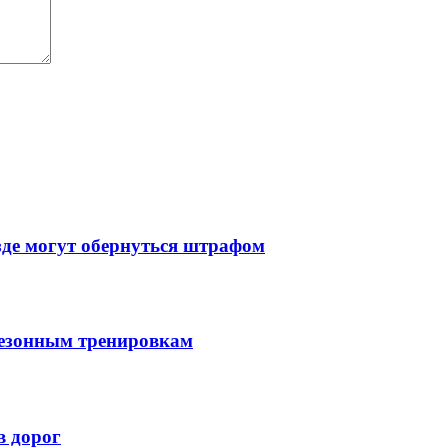
зде могут обернуться штрафом
сезонным тренировкам
в дорог