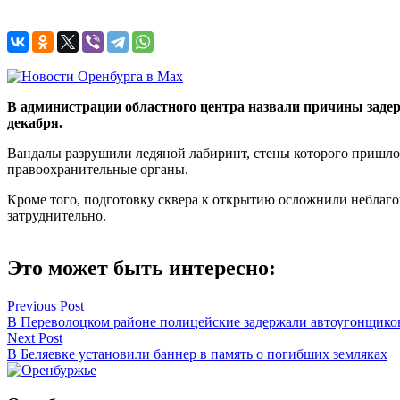
В администрации областного центра назвали причины задер
декабря.
Вандалы разрушили ледяной лабиринт, стены которого пришлос
правоохранительные органы.
Кроме того, подготовку сквера к открытию осложнили неблаго
затруднительно.
Это может быть интересно:
Навигация
Previous Post
В Переволоцком районе полицейские задержали автоугонщико
по
Next Post
записям
В Беляевке установили баннер в память о погибших земляках