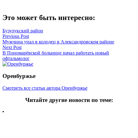
Это может быть интересно:
Бузулукский район
Навигация
Previous Post
Мужчина упал в колодец в Александровском районе
по
Next Post
записям
В Пономарёвской больнице начал работать новый
офтальмолог
Оренбуржье
Смотреть все статьи автора Оренбуржье
Читайте другие новости по теме:
Подпишитесь на нашу рассылку и
получайте
самые интересные новости недели