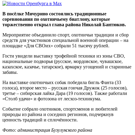
В посёлке Мичурино состоялись традиционные
соревнования по охотничьему биатлону, которые
торжественно открыл глава района Николай Бантюков.
Мероприятие объединило спорт, охотничьи традиции и сбор
средств для участников специальной военной операции – на
площадке «Для СВОих» собрали 51 тысячу рублей.
Гости увидели выставку трофейной техники из зоны СВО,
национальные подворья (русское, мордовское, чувашское,
казахское, казачье, татарское), ярмарку угощений и старинные
забавы.
На выставке охотничьих собак победила бигль Фанта (33
голоса), второе место – русская гончая Дружок (25 голосов),
третье – сибирская лайка Дара (19 голосов). Также работали
«Столб удачи» и фотозона от лесхоз-техникума.
Событие собрало охотников, спортсменов и любителей
природы из района и соседних регионов, подчеркнув
ценность традиций и сплочённости.
Фото: администрация Бузулукского района