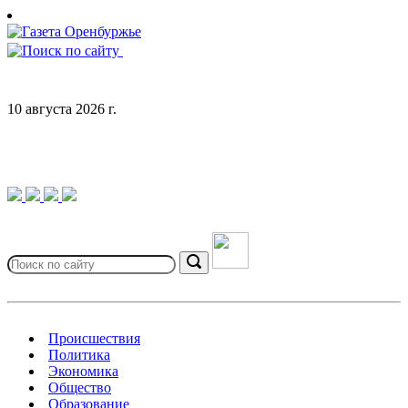
Skip
to
content
10 августа 2026 г.
Search
for:
Search
Происшествия
Политика
Экономика
Общество
Образование