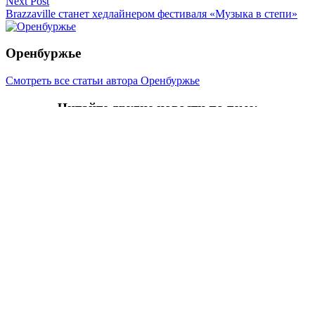
записям
Next Post
Brazzaville станет хедлайнером фестиваля «Музыка в степи»
Оренбуржье
Смотреть все статьи автора Оренбуржье
Читайте другие новости по теме:
Подпишитесь на нашу рассылку и
получайте
самые интересные новости недели
Email
адрес
*