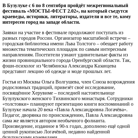
В Бузулуке с 6 по 8 сентября пройдёт межрегиональный
фестиваль «МОСТЫ-ФЕСТ 2.02», на который съедутся
краеведы, историки, литераторы, издатели и все те, кому
интересен город на западе области.
Заявки на участие в фестивале продолжают поступать из
разных городов России. Организатор масштабной встречи –
городская библиотека имени Льва Толстого – обещает работу
множества тематических площадок по самым интересным
направлениям. Посетители узнают удивительные факты из
жизни провинциального города Оренбургской области. Так,
фэшн-психолог из Челябинска Александра Казанцева
представит лекцию об одежде и моде прошлых лет.
Гостья из Москвы Ольга Волгушева, член Союза возрождения
родословных традиций, привезёт своё исследование,
посвящённое Херувиме – последней настоятельнице
Бузулукского женского Тихвинского монастыря. Сотрудники
«толстовки» планируют презентацию книги воспоминаний о
Бузулуке начала 20 века «Павла Александровна Логачёва».
Педагог, дворянка по происхождению, Павла Александровна
сама же является автором необычного фолианта.
Произведение, изданное в 90-х годах, дополнено ещё одной
ценной рукописью Логачёвой, недавно найденной
бузулукскими краеведами.