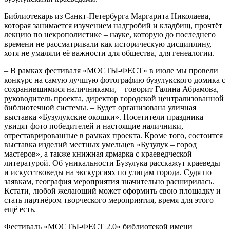
Библиотекарь из Санкт-Петербурга Маргарита Николаева,
которая занимается изучением надгробий и кладбищ, прочтёт
лекцию по некрополистике – науке, которую до последнего
времени не рассматривали как историческую дисциплину,
хотя не умаляли её важности для общества, для генеалогии.
– В рамках фестиваля «МОСТЫ-ФЕСТ» в июле мы провели
конкурс на самую лучшую фотографию бузулукского домика с
сохранившимися наличниками, – говорит Галина Абрамова,
руководитель проекта, директор городской централизованной
библиотечной системы. – Будет организована уличная
выставка «Бузулукские окошки». Посетители праздника
увидят фото победителей и настоящие наличники,
отреставрированные в рамках проекта. Кроме того, состоится
выставка изделий местных умельцев «Бузулук – город
мастеров», а также книжная ярмарка с краеведческой
литературой. Об уникальности Бузулука расскажут краеведы
и искусствоведы на экскурсиях по улицам города. Судя по
заявкам, география мероприятия значительно расширилась.
Кстати, любой желающий может оформить свою площадку и
стать партнёром творческого мероприятия, время для этого
ещё есть.
Фестиваль «МОСТЫ-ФЕСТ 2.0» библиотекой имени