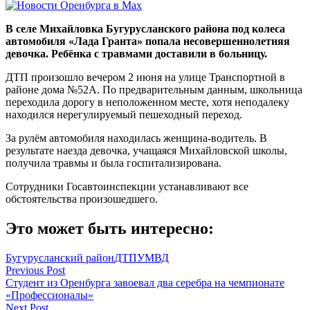
В селе Михайловка Бугурусланского района под колеса
автомобиля «Лада Гранта» попала несовершеннолетняя
девочка. Ребёнка с травмами доставили в больницу.
ДТП произошло вечером 2 июня на улице Транспортной в
районе дома №52А. По предварительным данным, школьница
переходила дорогу в неположенном месте, хотя неподалеку
находился нерегулируемый пешеходный переход.
За рулём автомобиля находилась женщина-водитель. В
результате наезда девочка, учащаяся Михайловской школы,
получила травмы и была госпитализирована.
Сотрудники Госавтоинспекции устанавливают все
обстоятельства произошедшего.
Это может быть интересно:
Бугурусланский район
ДТП
УМВД
Навигация
Previous Post
Студент из Оренбурга завоевал два серебра на чемпионате
по
«Профессионалы»
Next Post