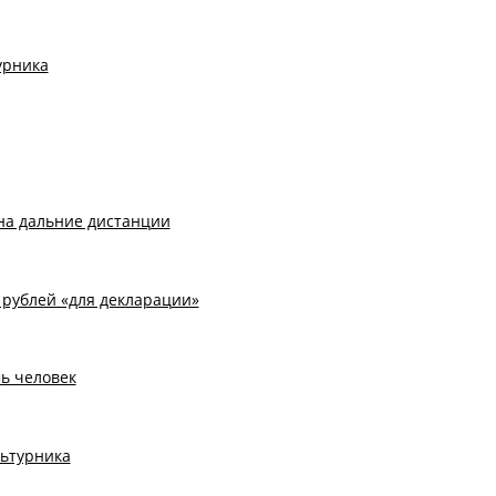
урника
на дальние дистанции
рублей «для декларации»
ь человек
льтурника