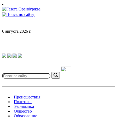
Skip
to
content
6 августа 2026 г.
Search
for:
Search
Происшествия
Политика
Экономика
Общество
Образование