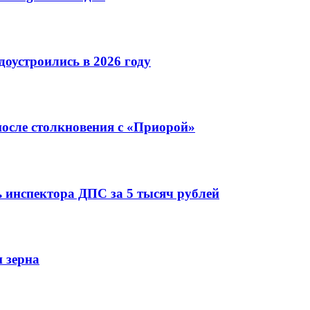
оустроились в 2026 году
после столкновения с «Приорой»
 инспектора ДПС за 5 тысяч рублей
 зерна