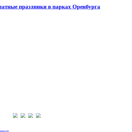
платные праздники в парках Оренбурга
нас:
нных