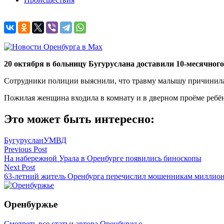
20 октября в больницу Бугуруслана доставили 10-месячног
Сотрудники полиции выяснили, что травму малышу причинила
Пожилая женщина входила в комнату и в дверном проёме ребёно
Это может быть интересно:
Бугуруслан
УМВД
Навигация
Previous Post
На набережной Урала в Оренбурге появились биноскопы
по
Next Post
записям
63-летний житель Оренбурга перечислил мошенникам миллион
Оренбуржье
Смотреть все статьи автора Оренбуржье