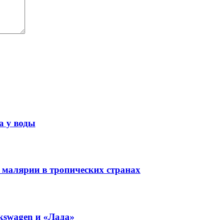
а у воды
 малярии в тропических странах
kswagen и «Лада»