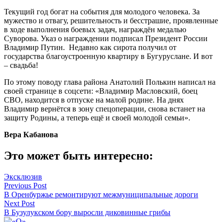
Текущий год богат на события для молодого человека. За
мужество и отвагу, решительность и бесстрашие, проявленные
в ходе выполнения боевых задач, награждён медалью
Суворова. Указ о награждении подписал Президент России
Владимир Путин. Недавно как сирота получил от
государства благоустроенную квартиру в Бугуруслане. И вот
– свадьба!
По этому поводу глава района Анатолий Полькин написал на
своей странице в соцсети: «Владимир Масловский, боец
СВО, находится в отпуске на малой родине. На днях
Владимир вернётся в зону спецоперации, снова встанет на
защиту Родины, а теперь ещё и своей молодой семьи».
Вера Кабанова
Это может быть интересно:
Эксклюзив
Навигация
Previous Post
В Оренбуржье ремонтируют межмуниципальные дороги
по
Next Post
записям
В Бузулукском бору выросли диковинные грибы