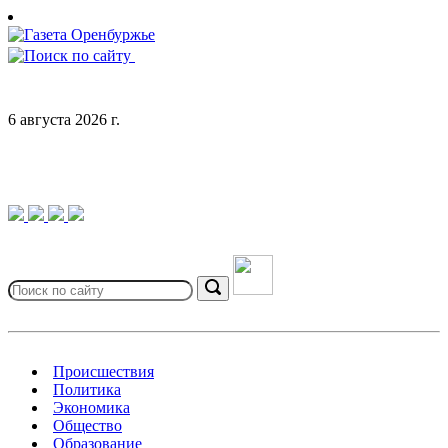
Skip
to
content
6 августа 2026 г.
Search
for:
Search
Происшествия
Политика
Экономика
Общество
Образование