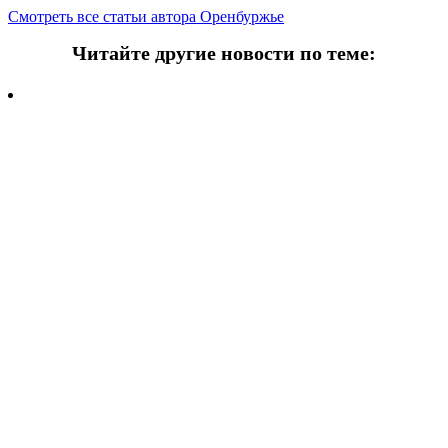
Смотреть все статьи автора Оренбуржье
Читайте другие новости по теме:
Подпишитесь на нашу рассылку и
получайте
самые интересные новости недели
Email адрес
*
Добавить комментарий
Ваш адрес email не будет опубликован.
Обязательные поля
помечены
*