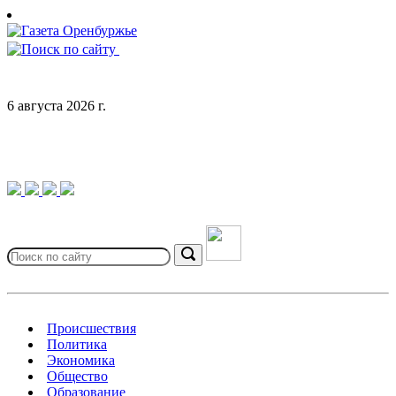
Skip
to
content
6 августа 2026 г.
Search
for:
Search
Происшествия
Политика
Экономика
Общество
Образование