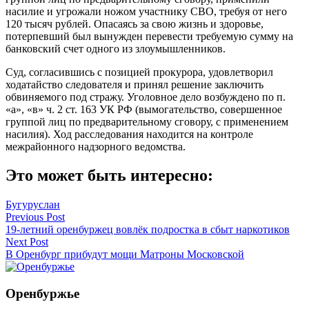
насилие и угрожали ножом участнику СВО, требуя от него
120 тысяч рублей. Опасаясь за свою жизнь и здоровье,
потерпевший был вынужден перевести требуемую сумму на
банковский счет одного из злоумышленников.
Суд, согласившись с позицией прокурора, удовлетворил
ходатайство следователя и принял решение заключить
обвиняемого под стражу. Уголовное дело возбуждено по п.
«а», «в» ч. 2 ст. 163 УК РФ (вымогательство, совершенное
группой лиц по предварительному сговору, с применением
насилия). Ход расследования находится на контроле
межрайонного надзорного ведомства.
Это может быть интересно:
Бугуруслан
Навигация
Previous Post
19-летний оренбуржец вовлёк подростка в сбыт наркотиков
по
Next Post
записям
В Оренбург прибудут мощи Матроны Московской
Оренбуржье