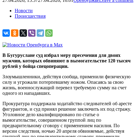
27.04.2026, 15:57
27.04.2026, 16:01
Оренбуржье
Leave a comment
Новости
Происшествия
В Бугуруслане суд избрал меру пресечения для двоих
мужчин, которых обвиняют в вымогательстве 120 тысяч
рублей у бойца спецоперации.
Злоумышленники, действуя сообща, применили физическую
силу и угрожали потерпевшему ножом. Опасаясь за свою
жизнь, военнослужащий перевел требуемую сумму на счет
одного из нападавших.
Прокуратура поддержала ходатайство следователей об аресте
фигурантов, и суд принял решение заключить их под стражу.
Уголовное дело квалифицировано по статье о
вымогательстве, совершенном группой лиц по
предварительному сговору с применением насилия. По
версии следствия, ночью 20 апреля обвиняемые, действуя
группой лиц по предварительному сговору, применили