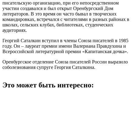
писательскую организацию, при его непосредственном
участии создавался и был открыт Оренбургский Дом
литераторов. В это время он часто бывал в творческих
командировках, встречался с читателями в разных районах в
школах, сельских клубах, библиотеках, студенческих
аудиториях.
Георгий Саталкин вступил в члены Союза писателей в 1985
году. Он – лауреат премии имени Валериана Правдухина и
Всероссийской литературной премии «Капитанская дочка».
Оренбургское отделение Союза писателей России выразило
соболезнования супруге Георгия Саталкина.
Это может быть интересно:
Навигация
Previous Post
В школах Оренбуржья будут возрождать воспитательную
по
функцию
записям
Next Post
В Оренбурге на карантин закрыт подъезд многоэтажного дома