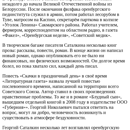
незадолго до начала Великой Отечественной войны из
Белоруссии. После окончания филфака оренбургского
пединститута служил в армии, потом работал лесорубом в
Туве, матросом на Каспии, секретарём парткома в колхозе
«Уголок Ленина» Сакмарского района. Работал учителем,
фермером, корреспондентом на областном радио, в газета
«Факел», «Оренбургская неделя», «Советский медик».
В творческом багаже писателя Саталкина несколько книг
прозы: рассказы, повести, роман. В конце жизни он написал
новый роман, однако опубликовать его не было ни
финансовых, ни физических возможностей. Он долгое время
болел, но пока хватало сил, каждый день писал.
Повесть «Скачки в праздничный день» в своё время
«Литературная газета» назвала лучшей повестью
послевоенного времени, написанной на территории всего
Советского Союза. Автор ставил в своих произведениях
нравственные проблемы. То же и в романе «Блудный сын»,
вышедшем отдельной книгой в 2008 году в издательстве ООО
«Губерния»». Георгий Николаевич пытался ответить на
вопрос, могут ли добро, человечность возникнуть и
существовать в атмосфере бездуховности.
Георгий Саталкин несколько лет возглавлял оренбургскую