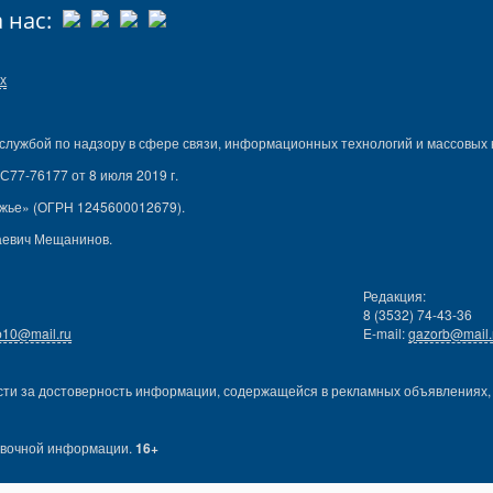
 нас:
х
лужбой по надзору в сфере связи, информационных технологий и массовых 
77-76177 от 8 июля 2019 г.
жье» (ОГРН 1245600012679).
аевич Мещанинов.
Редакция:
8 (3532) 74-43-36
b10@mail.ru
E-mail:
gazorb@mail.
сти за достоверность информации, содержащейся в рекламных объявлениях, а
авочной информации.
16+