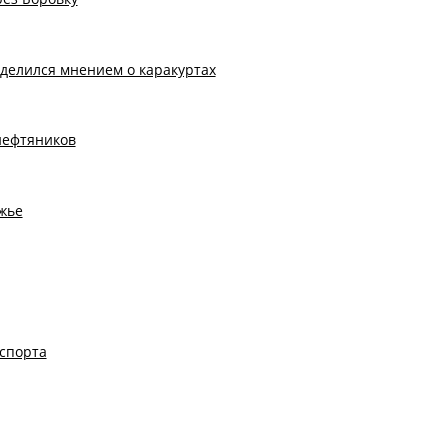
делился мнением о каракуртах
нефтяников
жье
спорта