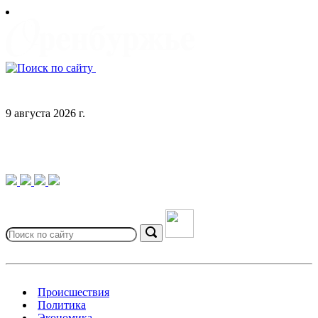
Skip
to
content
9 августа 2026 г.
Search
for:
Search
Происшествия
Политика
Экономика