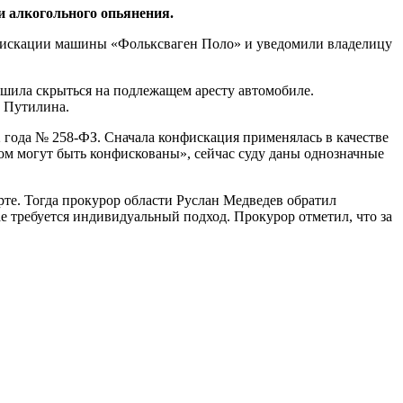
и алкогольного опьянения.
нфискации машины «Фольксваген Поло» и уведомили владелицу
ешила скрыться на подлежащем аресту автомобиле.
а Путилина.
 года № 258-ФЗ. Сначала конфискация применялась в качестве
ом могут быть конфискованы», сейчас суду даны однозначные
рте. Тогда прокурор области Руслан Медведев обратил
е требуется индивидуальный подход. Прокурор отметил, что за