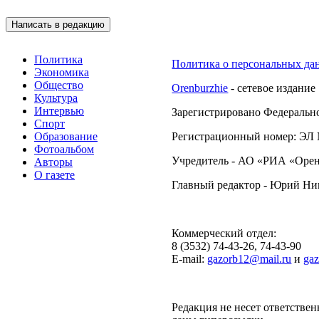
Подписывайтесь на 
Написать в редакцию
Политика
Политика о персональных да
Экономика
Общество
Orenburzhie
- сетевое издание
Культура
Интервью
Зарегистрировано Федерально
Спорт
Образование
Регистрационный номер: ЭЛ №
Фотоальбом
Учредитель - АО «РИА «Орен
Авторы
О газете
Главный редактор - Юрий Н
Коммерческий отдел:
8 (3532) 74-43-26, 74-43-90
E-mail:
gazorb12@mail.ru
и
ga
Редакция не несет ответствен