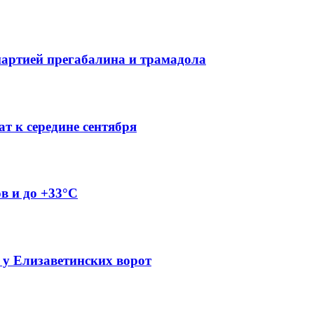
партией прегабалина и трамадола
т к середине сентября
ов и до +33°C
 у Елизаветинских ворот