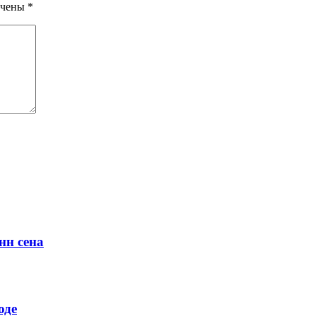
ечены
*
нн сена
оде