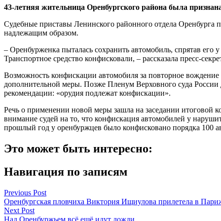
43-летняя жительница Оренбургского района была признан
Судебные приставы Ленинского районного отдела Оренбурга 
надлежащим образом.
– Оренбурженка пыталась сохранить автомобиль, спрятав его 
Транспортное средство конфисковали, – рассказала пресс-сек
Возможность конфискации автомобиля за повторное вождение в
дополнительной меры. Позже Пленум Верховного суда России д
рекомендации: «орудия подлежат конфискации».
Речь о применении новой меры зашла на заседании итоговой ко
внимание судей на то, что конфискация автомобилей у нарушит
прошлый год у оренбуржцев было конфисковано порядка 100 а
Это может быть интересно:
Навигация по записям
Previous Post
Оренбургская пловчиха Виктория Ищиулова прилетела в Париж
Next Post
Над Оренбуржьем всё ещё идут дожди