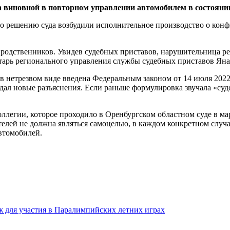
а виновной в повторном управлении автомобилем в состояни
по решению суда возбудили исполнительное производство о ко
у родственников. Увидев судебных приставов, нарушительница р
ретарь регионального управления службы судебных приставов Ян
 нетрезвом виде введена Федеральным законом от 14 июля 2022
ал новые разъяснения. Если раньше формулировка звучала «суд
ллегии, которое проходило в Оренбургском областном суде в ма
елей не должна являться самоцелью, в каждом конкретном случа
втомобилей.
 для участия в Паралимпийских летних играх