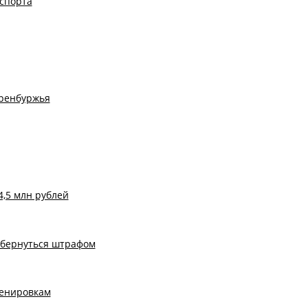
спорта
Оренбуржья
,5 млн рублей
обернуться штрафом
ренировкам