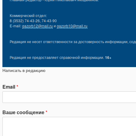
Коммерческий отдел:
8 (3532) 74-43-26, 74-43-90
E-mail:
gazorb12@mail.ru
и
gazorb10@mail.ru
Редакция не несет ответственности за достоверность информации, сод
Редакция не предоставляет справочной информации.
16+
Написать в редакцию
Email
*
Ваше сообщение
*