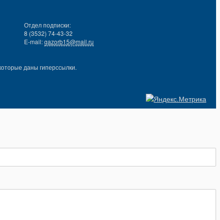
Отдел подписки:
8 (3532) 74-43-32
E-mail:
gazorb15@mail.ru
которые даны гиперссылки.