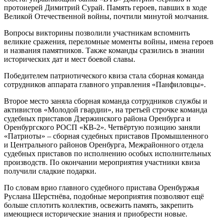
протоиерей Димитрий Сурай. Память героев, павших в ходе
Великой Отечественной войны, почтили минутой молчания.
Вопросы викторины позволили участникам вспомнить
великие сражения, переломные моменты войны, имена героев
и названия памятников. Также команды сразились в знании
исторических дат и мест боевой славы.
Победителем патриотического квиза стала сборная команда
сотрудников аппарата главного управления «Панфиловцы».
Второе место заняла сборная команда сотрудников службы и
активистов «Молодой гвардии», на третьей строчке команда
судебных приставов Дзержинского района Оренбурга и
Оренбургского РОСП «КВ-2». Четвёртую позицию заняли
«Патриоты» – сборная судебных приставов Промышленного
и Центрального районов Оренбурга, Межрайонного отдела
судебных приставов по исполнению особых исполнительных
производств. По окончании мероприятия участники квиза
получили сладкие подарки.
По словам врио главного судебного пристава Оренбуржья
Руслана Шерстнёва, подобные мероприятия позволяют ещё
больше сплотить коллектив, освежить память, закрепить
имеющиеся исторические знания и приобрести новые.