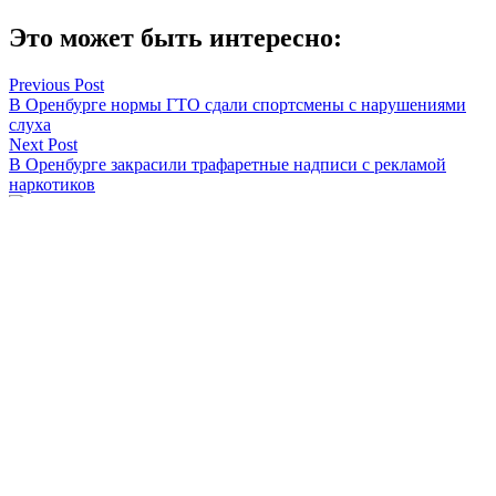
Это может быть интересно:
Навигация
Previous Post
В Оренбурге нормы ГТО сдали спортсмены с нарушениями
по
слуха
записям
Next Post
В Оренбурге закрасили трафаретные надписи с рекламой
наркотиков
Антон Пичурин
Смотреть все статьи автора Антон Пичурин
Читайте другие новости по теме:
Подпишитесь на нашу рассылку и
получайте
самые интересные новости недели
Email адрес
*