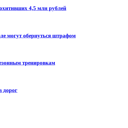
охитивших 4,5 млн рублей
зде могут обернуться штрафом
сезонным тренировкам
в дорог