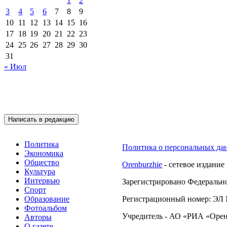
1
2
3
4
5
6
7
8
9
10
11
12
13
14
15
16
17
18
19
20
21
22
23
24
25
26
27
28
29
30
31
« Июл
Подписывайтесь на 
Написать в редакцию
Политика
Политика о персональных да
Экономика
Общество
Orenburzhie
- сетевое издание
Культура
Интервью
Зарегистрировано Федерально
Спорт
Образование
Регистрационный номер: ЭЛ №
Фотоальбом
Учредитель - АО «РИА «Орен
Авторы
О газете