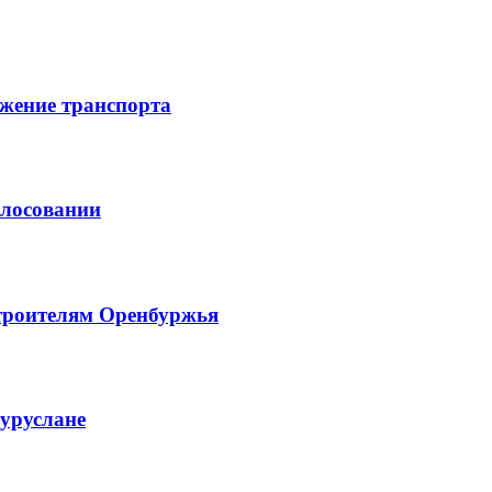
жение транспорта
олосовании
троителям Оренбуржья
гуруслане