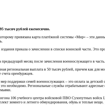
5 тысяч рублей ежемесячно.
которому привязана карта платёжной системы «Мир» – эти данны
ь.
издания приказа о зачислении в списки воинской части. Это пр
за предыдущий месяц после зачисления военнослужащего в часть.
ная региональная выплата в 50 тысяч рублей, причем как для мо
е счета оренбуржцев.
ер поддержки семей военнослужащих – это оплата за детский са
и это необходимо. Региональные службы отрабатывают адресные 
емьями.
игона 106 учебного центра войсковой ПВО Сухопутных войск Це
лект зимнего и летнего обмундирования, обувь и теплые вещи.