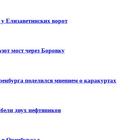
 у Елизаветинских ворот
уют мост через Боровку
ренбурга поделился мнением о каракуртах
ибели двух нефтяников
й в Оренбуржье