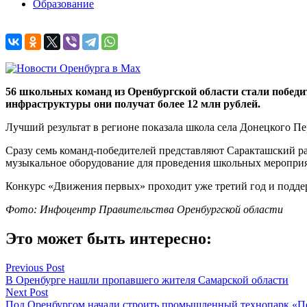
Образование
56 школьных команд из Оренбургской области стали победи
инфраструктуры они получат более 12 млн рублей.
Лучший результат в регионе показала школа села Донецкого Пе
Сразу семь команд-победителей представляют Саракташский ра
музыкальное оборудование для проведения школьных меропри
Конкурс «Движения первых» проходит уже третий год и подде
Фото: Инфоцентр Правительства Оренбургской области
Это может быть интересно:
Навигация
Previous Post
В Оренбурге нашли пропавшего жителя Самарской области
по
Next Post
записям
Под Оренбургом начали строить промышленный технопарк «П