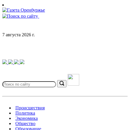
Skip
to
content
7 августа 2026 г.
Search
for:
Search
Происшествия
Политика
Экономика
Общество
Образование