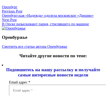
Оренбург
Навигация
Previous Post
Оренбургская «Надежда» одолела московское «Динамо»
по
Next Post
записям
В Орске разыскивают парня, стрелявшего по машине
Оренбуржье
Смотреть все статьи автора Оренбуржье
Читайте другие новости по теме:
Подпишитесь на нашу рассылку и
получайте
самые интересные новости недели
Email адрес
*