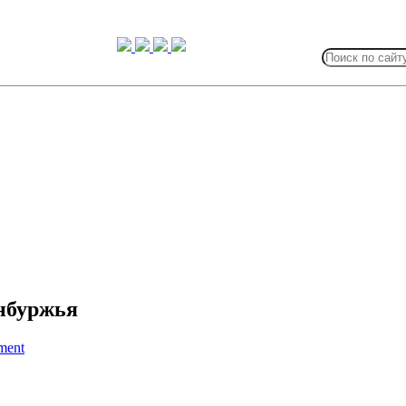
Search
for:
енбуржья
ment