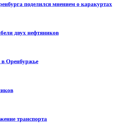
ренбурга поделился мнением о каракуртах
ибели двух нефтяников
й в Оренбуржье
ников
жение транспорта