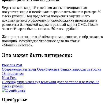
Через несколько дней с ней связалась потенциальная
покупательница и пообещала перечислить аванс в размере 50
тысяч рублей. Под предлогом получения задатка и его
документального оформления оренбурженка продиктовала
реквизиты банковской карты и разовый код из СМС. После
чего с её карты были списаны 50 тысяч рублей.
Женщина поняла, что её обманули мошенники, и обратилась в
полицию. Возбуждено уголовное дело по статье
«Мошенничество».
Это может быть интересно:
Навигация
Previous Post
Сбережения жителей Оренбуржья в банках выросли за год на
по
18 процентов
записям
Next Post
С оренбуржца через суд взыскали долг за тепло в размере 52
тысяч рублей
Оренбуржье