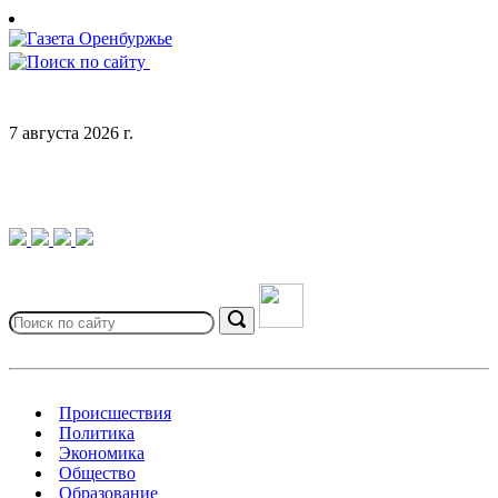
Skip
to
content
7 августа 2026 г.
Search
for:
Search
Происшествия
Политика
Экономика
Общество
Образование