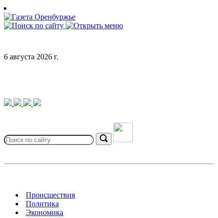
Skip
to
content
6 августа 2026 г.
Search
for:
Search
Происшествия
Политика
Экономика