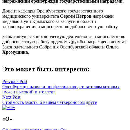
награждении оренбуржцев государственными наградами.
Доцент кафедры Оренбургского государственного
медицинского университета
Сергей Петров
награждён
медалью Луки Крымского за заслуги в области
здравоохранения и многолетнюю добросовестную работу.
За активную законотворческую деятельность и многолетнюю
добросовестную работу орденом Дружбы награждена депутат
Законодательного Собрания Оренбургской области
Ольга
Хромушина
.
Это может быть интересно:
Навигация
Previous Post
Оренбуржцы назвали профессии, представителям которых
по
нужен высокий интеллект
записям
Next Post
Стоимость заботы о вашем четвероногом друге
«О»
Смотреть все статьи автора «О»