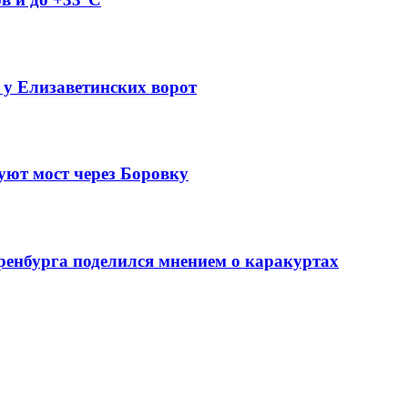
 у Елизаветинских ворот
уют мост через Боровку
ренбурга поделился мнением о каракуртах