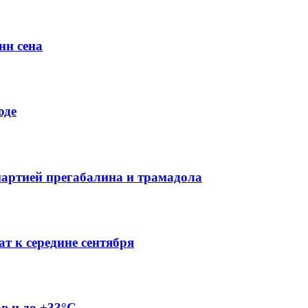
нн сена
оде
партией прегабалина и трамадола
т к середине сентября
ов и до +33°C