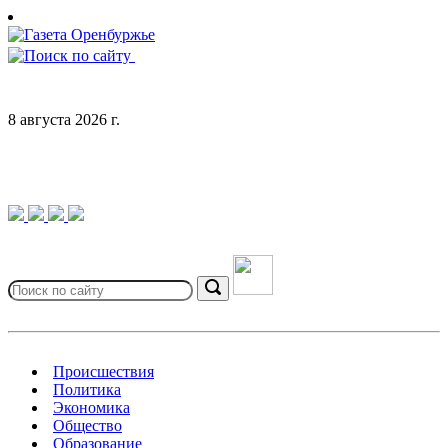
Skip
to
content
8 августа 2026 г.
Search
for:
Search
Происшествия
Политика
Экономика
Общество
Образование