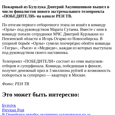
Пожарный из Бузулука Дмитрий Акунишников вышел в
число финалистов нового экстремального телепроекта
«ПОБЕДИТЕЛИ» на канале РЕН ТВ.
По итогам первого отборочного этапа он вошёл в команду
«Орлы» под руководством Марата Сутаева. Вместе с ним в
команду попали сотрудники МЧС Дмитрий Курлыкин из
Пензенской области и Игорь Огарко из Новосибирска. В
упорной борьбе «Орлы» сумели поочерёдно обойти команды
«Тигры», «Рыси» и «Медведи», каждая из которых выступала
под руководством своего наставника.
Телепроект «ПОБЕДИТЕЛИ» состоит из семи выпусков-
отборов и суперфинала. Команда, победившая в финале,
получит денежный приз в 3 миллиона рублей и возможность
побороться за суперприз — квартиру в Москве.
Фото: РЕН ТВ
Это может быть интересно:
Бузулук
Навигация
Previous Post
В Оренбурге автобус экстренно остановился из-за