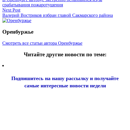
по
срабатывания пожаротушения
записям
Next Post
Валерий Востриков избран главой Сакмарского района
Оренбуржье
Смотреть все статьи автора Оренбуржье
Читайте другие новости по теме:
Подпишитесь на нашу рассылку и
получайте
самые интересные новости недели
Email
адрес
*