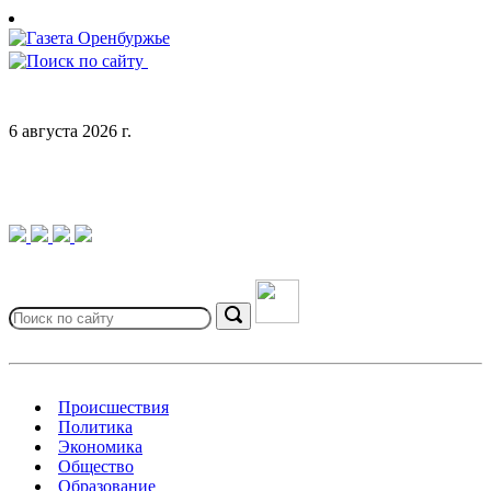
Skip
to
content
6 августа 2026 г.
Search
for:
Search
Происшествия
Политика
Экономика
Общество
Образование