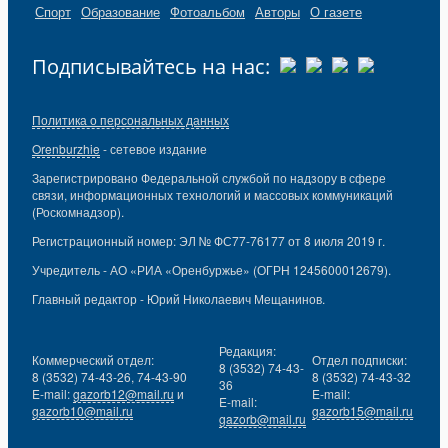
Спорт
Образование
Фотоальбом
Авторы
О газете
Подписывайтесь на нас:
Политика о персональных данных
Orenburzhie
- сетевое издание
Зарегистрировано Федеральной службой по надзору в сфере
связи, информационных технологий и массовых коммуникаций
(Роскомнадзор).
Регистрационный номер: ЭЛ № ФС77-76177 от 8 июля 2019 г.
Учредитель - АО «РИА «Оренбуржье» (ОГРН 1245600012679).
Главный редактор - Юрий Николаевич Мещанинов.
Редакция:
Коммерческий отдел:
Отдел подписки:
8 (3532) 74-43-
8 (3532) 74-43-26, 74-43-90
8 (3532) 74-43-32
36
E-mail:
gazorb12@mail.ru
и
E-mail:
E-mail:
gazorb10@mail.ru
gazorb15@mail.ru
gazorb@mail.ru