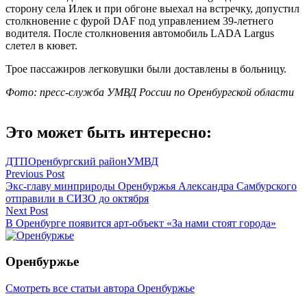
сторону села Илек и при обгоне выехал на встречку, допустил
столкновение с фурой DAF под управлением 39-летнего
водителя. После столкновения автомобиль LADA Largus
слетел в кювет.
Трое пассажиров легковушки были доставлены в больницу.
Фото: пресс-служба УМВД России по Оренбургской области
Это может быть интересно:
ДТП
Оренбургский район
УМВД
Навигация
Previous Post
Экс-главу минприроды Оренбуржья Александра Самбурского
по
отправили в СИЗО до октября
записям
Next Post
В Оренбурге появится арт-объект «За нами стоят города»
Оренбуржье
Смотреть все статьи автора Оренбуржье