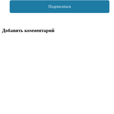
Добавить комментарий
Ваш адрес email не будет опубликован.
Обязательные поля
помечены
*
Комментарий
*
Имя
*
Email
*