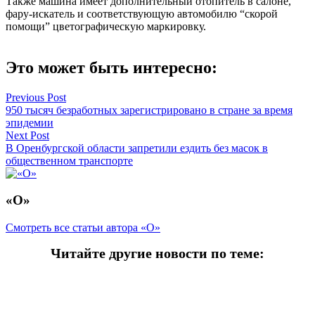
Также машина имеет дополнительный отопитель в салоне,
фару-искатель и соответствующую автомобилю “скорой
помощи” цветографическую маркировку.
Это может быть интересно:
Навигация
Previous Post
950 тысяч безработных зарегистрировано в стране за время
по
эпидемии
записям
Next Post
В Оренбургской области запретили ездить без масок в
общественном транспорте
«О»
Смотреть все статьи автора «О»
Читайте другие новости по теме:
Подпишитесь на нашу рассылку и
получайте
самые интересные новости недели