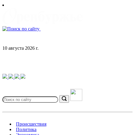
Skip
to
content
10 августа 2026 г.
Search
for:
Search
Происшествия
Политика
Экономика