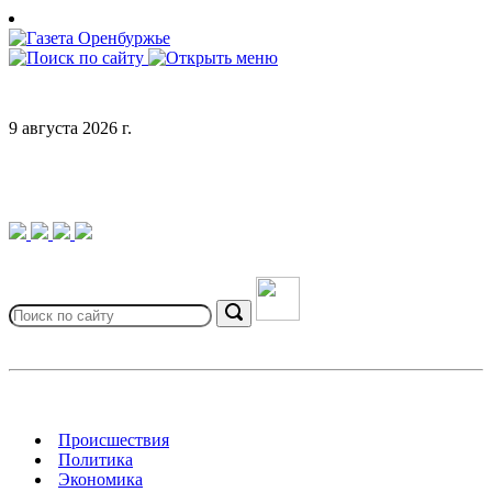
Skip
to
content
9 августа 2026 г.
Search
for:
Search
Происшествия
Политика
Экономика