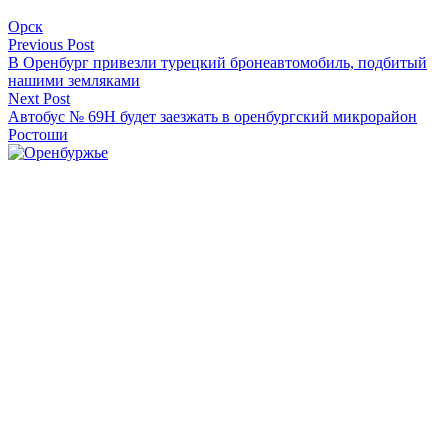
Орск
Навигация
Previous Post
В Оренбург привезли турецкий бронеавтомобиль, подбитый
по
нашими земляками
записям
Next Post
Автобус № 69Н будет заезжать в оренбургский микрорайон
Ростоши
Оренбуржье
Смотреть все статьи автора Оренбуржье
Читайте другие новости по теме:
Подпишитесь на нашу рассылку и
получайте
самые интересные новости недели
Email адрес
*