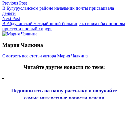
Навигация
Previous Post
В Бугурусланском районе начальник почты присваивала
по
деньги
записям
Next Post
В Абдулинской межрайонной больнице к своим обязанностям
приступил новый хирург
Мария Чалкина
Смотреть все статьи автора Мария Чалкина
Читайте другие новости по теме:
Подпишитесь на нашу рассылку и
получайте
самые интересные новости недели
Email
адрес
*