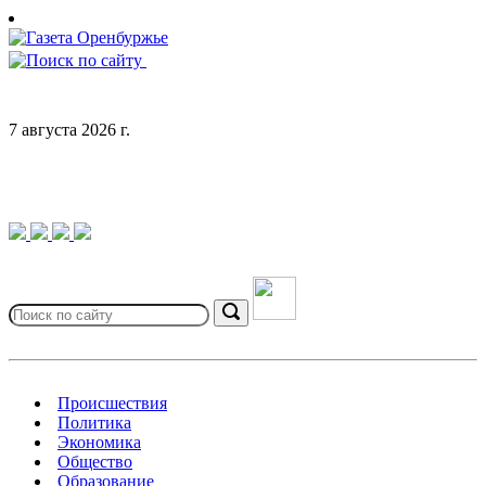
Skip
to
content
7 августа 2026 г.
Search
for:
Search
Происшествия
Политика
Экономика
Общество
Образование