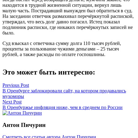
находится в трудной жизненной ситуации, вернул лишь
малую часть. Пострадавший вынужден был обратиться в суд.
На заседании ответчик размахивал перечёркнутой распиской,
утверждал, что весь долг давно погасил. Истец показал
подлинник расписки, где никаких перечёркнутых записей не
было.
Суд взыскал с ответчика сумму долга 110 тысяч рублей,
проценты за пользование чужими деньгами – 25 тысяч
рублей, а также расходы по оплате госпошлины.
Это может быть интересно:
Навигация
Previous Post
В Оренбурге заблокировали сайт, на котором продавались
по
мухоморы
записям
Next Post
В Оренбуржье инфляция ниже, чем в среднем по России
Антон Пичурин
Смотреть все статьи автора Антон Пичурин