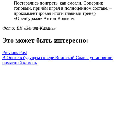
Постарались поиграть, как смогли. Соперник
топовый, причём играл в полноценном составе, –
прокомментировал итоги главный тренер
«Оренбуржья» Антон Вольвич.
Фото: ВК «Зенит-Казань»
Это может быть интересно:
Навигация
Previous Post
В Орске в будущем сквере Воинской Славы установили
по
памятный камень
записям
Next Post
Кадеты из Оренбуржья станут участниками Международного
Кремлёвского бала
Антон Пичурин
Смотреть все статьи автора Антон Пичурин
Читайте другие новости по теме: