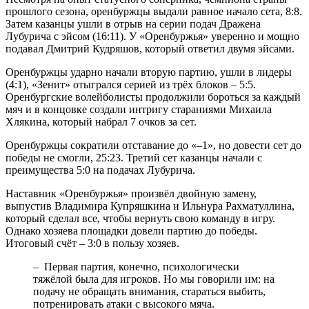
прошлого сезона, оренбуржцы выдали равное начало сета, 8:8.
Затем казанцы ушли в отрыв на серии подач Дражена
Лубурича с эйсом (16:11). У «Оренбуржья» уверенно и мощно
подавал Дмитрий Кудряшов, который ответил двумя эйсами.
Оренбуржцы ударно начали вторую партию, ушли в лидеры
(4:1), «Зенит» отыгрался серией из трёх блоков – 5:5.
Оренбургские волейболисты продолжили бороться за каждый
мяч и в концовке создали интригу стараниями Михаила
Хлякина, который набрал 7 очков за сет.
Оренбуржцы сократили отставание до «–1», но довести сет до
победы не смогли, 25:23. Третий сет казанцы начали с
преимущества 5:0 на подачах Лубурича.
Наставник «Оренбуржья» произвёл двойную замену,
выпустив Владимира Купряшкина и Ильнура Рахматуллина,
который сделал все, чтобы вернуть свою команду в игру.
Однако хозяева площадки довели партию до победы.
Итоговый счёт – 3:0 в пользу хозяев.
– Первая партия, конечно, психологически
тяжёлой была для игроков. Но мы говорили им: на
подачу не обращать внимания, стараться выбить,
потренировать атаки с высокого мяча.