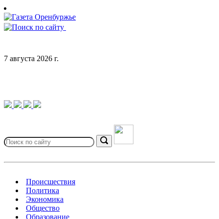
Skip
to
content
7 августа 2026 г.
Search
for:
Search
Происшествия
Политика
Экономика
Общество
Образование