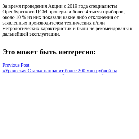
За время проведения Акции с 2019 года специалисты
Оренбургского ЦСМ проверили более 4 тысяч приборов,
около 10 % из них показали какие-либо отклонения от
заявленных производителем технических и/или
метрологических характеристик и были не рекомендованы к
дальнейшей эксплуатации.
Это может быть интересно:
Навигация
Previous Post
«Уральская Сталь» направит более 200 млн рублей на
по
оздоровление ветеранов, работников и их детей
записям
Next Post
В Оренбурге задержали водителя с крупной партией
наркотиков
Алла Черкесатова
Смотреть все статьи автора Алла Черкесатова
Читайте другие новости по теме: