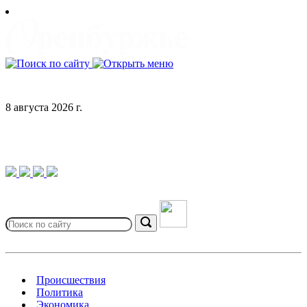
Skip
to
content
8 августа 2026 г.
Search
for:
Search
Происшествия
Политика
Экономика