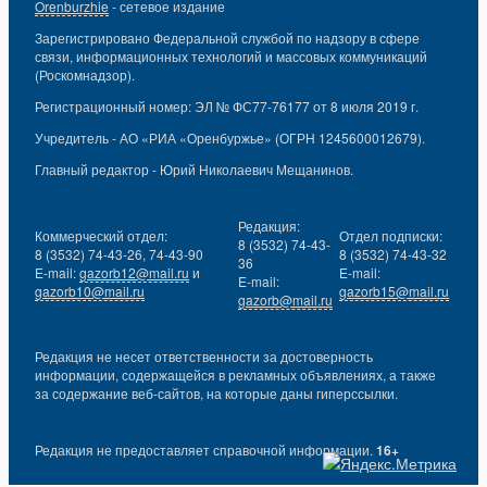
Orenburzhie
- сетевое издание
Зарегистрировано Федеральной службой по надзору в сфере
связи, информационных технологий и массовых коммуникаций
(Роскомнадзор).
Регистрационный номер: ЭЛ № ФС77-76177 от 8 июля 2019 г.
Учредитель - АО «РИА «Оренбуржье» (ОГРН 1245600012679).
Главный редактор - Юрий Николаевич Мещанинов.
Редакция:
Коммерческий отдел:
Отдел подписки:
8 (3532) 74-43-
8 (3532) 74-43-26, 74-43-90
8 (3532) 74-43-32
36
E-mail:
gazorb12@mail.ru
и
E-mail:
E-mail:
gazorb10@mail.ru
gazorb15@mail.ru
gazorb@mail.ru
Редакция не несет ответственности за достоверность
информации, содержащейся в рекламных объявлениях, а также
за содержание веб-сайтов, на которые даны гиперссылки.
Редакция не предоставляет справочной информации.
16+