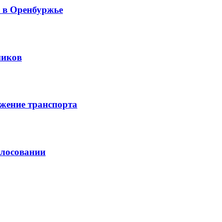
й в Оренбуржье
ников
жение транспорта
олосовании