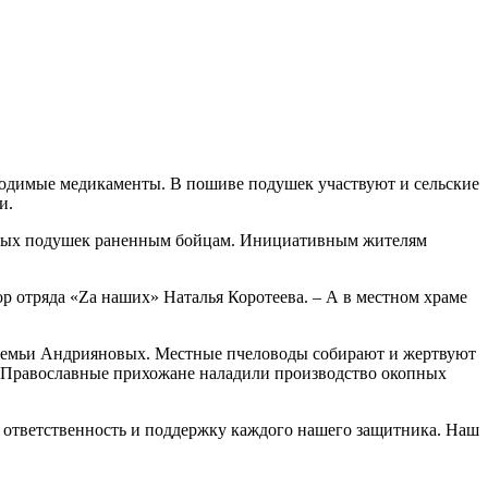
бходимые медикаменты. В пошиве подушек участвуют и сельские
и.
льных подушек раненным бойцам. Инициативным жителям
р отряда «Zа наших» Наталья Коротеева. – А в местном храме
 семьи Андрияновых. Местные пчеловоды собирают и жертвуют
и. Православные прихожане наладили производство окопных
ую ответственность и поддержку каждого нашего защитника. Наш