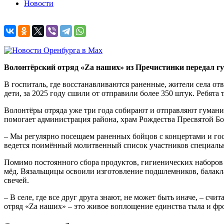
Новости
Волонтёрский отряд «Zа наших» из Пречистинки передал гу
В госпиталь, где восстанавливаются раненные, жители села о
дети, за 2025 году сшили от отправили более 350 штук. Ребят
Волонтёры отряда уже три года собирают и отправляют гума
помогает администрация района, храм Рождества Пресвятой Бо
– Мы регулярно посещаем раненных бойцов с концертами и гост
ведется поимённый молитвенный список участников специаль
Помимо постоянного сбора продуктов, гигиенических наборов
мёд. Вязальщицы освоили изготовление подшлемников, балакл
свечей.
– В селе, где все друг друга знают, не может быть иначе, – 
отряд «Zа наших» – это живое воплощение единства тыла и фр