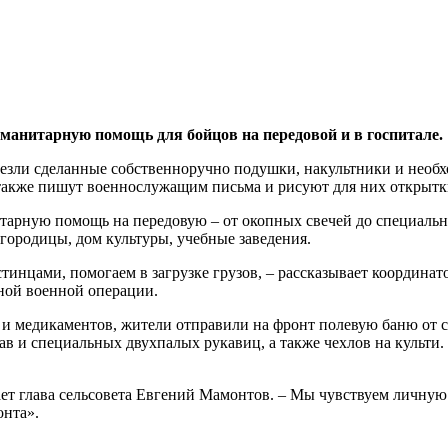
манитарную помощь для бойцов на передовой и в госпитале.
твезли сделанные собственноручно подушки, накультники и нео
а также пишут военнослужащим письма и рисуют для них открытк
нитарную помощь на передовую – от окопных свечей до специа
городицы, дом культуры, учебные заведения.
инцами, помогаем в загрузке грузов, – рассказывает координато
ной военной операции.
 и медикаментов, жители отправили на фронт полевую баню от
ав и специальных двухпалых рукавиц, а также чехлов на культ
считает глава сельсовета Евгений Мамонтов. – Мы чувствуем личн
онта».