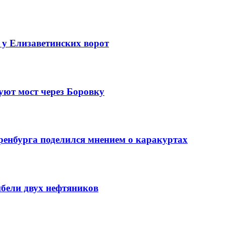
 у Елизаветинских ворот
уют мост через Боровку
ренбурга поделился мнением о каракуртах
ибели двух нефтяников