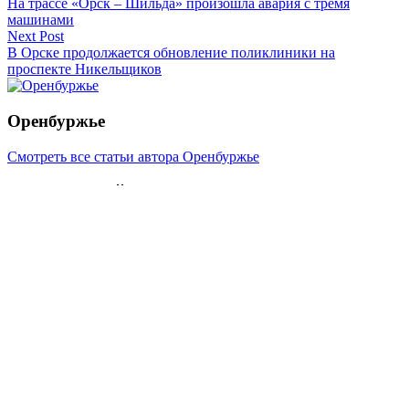
На трассе «Орск – Шильда» произошла авария с тремя
по
машинами
записям
Next Post
В Орске продолжается обновление поликлиники на
проспекте Никельщиков
Оренбуржье
Смотреть все статьи автора Оренбуржье
Читайте другие новости по теме:
Подпишитесь на нашу рассылку и
получайте
самые интересные новости недели
Email адрес
*