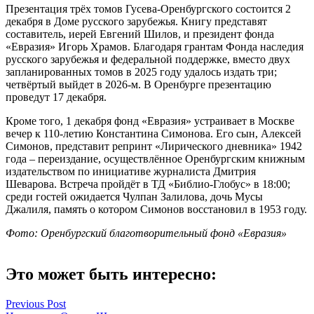
Презентация трёх томов Гусева-Оренбургского состоится 2
декабря в Доме русского зарубежья. Книгу представят
составитель, иерей Евгений Шилов, и президент фонда
«Евразия» Игорь Храмов. Благодаря грантам Фонда наследия
русского зарубежья и федеральной поддержке, вместо двух
запланированных томов в 2025 году удалось издать три;
четвёртый выйдет в 2026-м. В Оренбурге презентацию
проведут 17 декабря.
Кроме того, 1 декабря фонд «Евразия» устраивает в Москве
вечер к 110-летию Константина Симонова. Его сын, Алексей
Симонов, представит репринт «Лирического дневника» 1942
года – переиздание, осуществлённое Оренбургским книжным
издательством по инициативе журналиста Дмитрия
Шеварова. Встреча пройдёт в ТД «Библио-Глобус» в 18:00;
среди гостей ожидается Чулпан Залилова, дочь Мусы
Джалиля, память о котором Симонов восстановил в 1953 году.
Фото: Оренбургский благотворительный фонд «Евразия»
Это может быть интересно:
Навигация
Previous Post