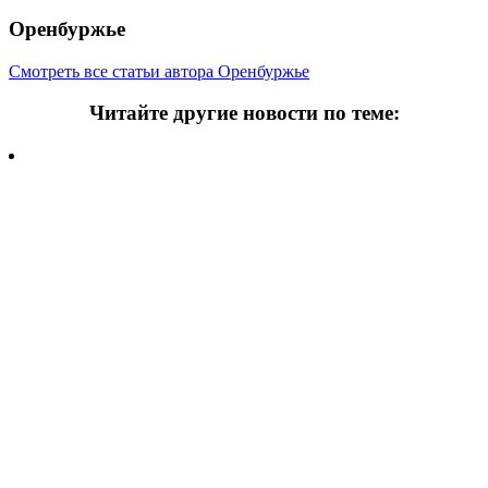
Оренбуржье
Смотреть все статьи автора Оренбуржье
Читайте другие новости по теме:
Подпишитесь на нашу рассылку и
получайте
самые интересные новости недели
Email адрес
*
Добавить комментарий