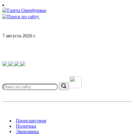
Skip
to
content
7 августа 2026 г.
Search
for:
Search
Происшествия
Политика
Экономика