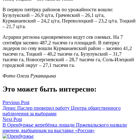
В первую пятёрку районов по урожайности вошли:
Бузулукский – 26,9 ц/га, Грачевский – 26,1 ц/га,
Курманаевский – 24,2 ц/га, Переволоцкий – 23,2 ц/га. Тоцкий
– 21,7 ц/га.
Аграрии региона одновременно ведут сев озимых. На 7
сентября засеяно 487,2 тысячи га площадей. В пятерку
лидеров по севу вошли Курманаевский район – засеяно 41,2
тысячи га, Тоцкий – 40,2 тысячи га, Бузулукский – 31,7
тысячи га, Новосергиевский – 28,7 тысячи га, Соль-Илецкий
городской округ – 27,1 тысячи га.
Фото Олега Рукавицына
Это может быть интересно:
Навигация
Previous Post
Денис Паслер проверил работу Центра общественного
по
наблюдения за выборами
записям
Next Post
В Оренбуржье жеребёнка лошади Пржевальского назвали
именем, выбранным на выставке «Россия»