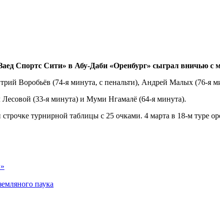
Заед Спортс Сити» в Абу-Даби «Оренбург» сыграл вничью с м
рий Воробьёв (74-я минута, с пенальти), Андрей Малых (76-я м
 Лесовой (33-я минута) и Муми Нгамалё (64-я минута).
 строчке турнирной таблицы с 25 очками. 4 марта в 18-м туре 
2»
земляного паука