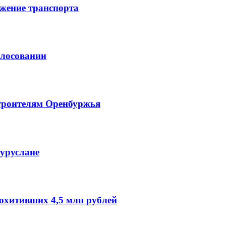
жение транспорта
олосовании
троителям Оренбуржья
гуруслане
охитивших 4,5 млн рублей