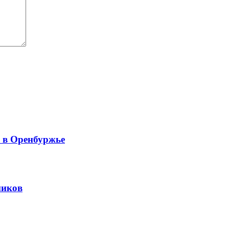
й в Оренбуржье
ников