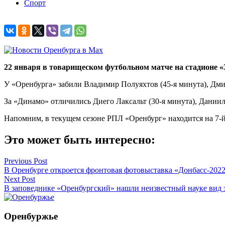
Спорт
22 января в товарищеском футбольном матче на стадионе «
У «Оренбурга» забили Владимир Полуяхтов (45-я минута), Дмит
За «Динамо» отличились Диего Лаксальт (30-я минута), Даниил
Напомним, в текущем сезоне РПЛ «Оренбург» находится на 7-й
Это может быть интересно:
Навигация
Previous Post
В Оренбурге откроется фронтовая фотовыставка «Донбасс-202
по
Next Post
записям
В заповеднике «Оренбургский» нашли неизвестный науке вид 
Оренбуржье