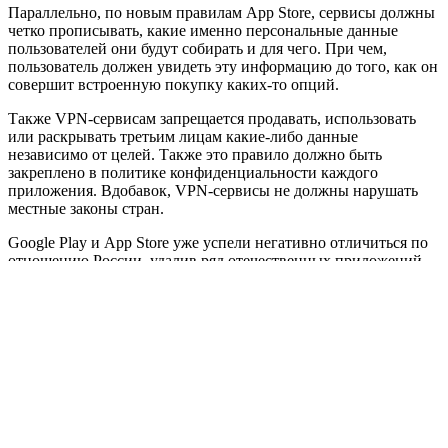
Параллельно, по новым правилам App Store, сервисы должны
четко прописывать, какие именно персональные данные
пользователей они будут собирать и для чего. При чем,
пользователь должен увидеть эту информацию до того, как он
совершит встроенную покупку каких-то опций.
Также VPN-сервисам запрещается продавать, использовать
или раскрывать третьим лицам какие-либо данные
независимо от целей. Также это правило должно быть
закреплено в политике конфиденциальности каждого
приложения. Вдобавок, VPN-сервисы не должны нарушать
местные законы стран.
Google Play и App Store уже успели негативно отличиться по
отношению России, удалив ряд отечественных приложений
из своего каталога (банковские приложения, «Госуслуги» и
т.д.). Поэтому факт, что владельцы сервисов (Google и Apple
соответственно) вводят такие ограничения, защищающие
пользователей в том числе и из России, показывает, что даже
западные IT-компании не доверяют VPN.
Сейчас Россия – вторая страна мира по количеству
скачиваний таких сервисов. Так, с 1 по 21 июля VPN-
приложения суммарно скачали более 12 млн жителей страны.
Соответственно растет и частота утечек. По данным