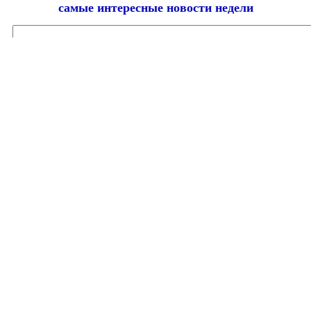
самые интересные новости недели
Email
адрес
*
Добавить комментарий
Ваш адрес email не будет опубликован.
Обязательные поля
помечены
*
Комментарий
*