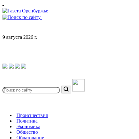
Skip
to
content
9 августа 2026 г.
Search
for:
Search
Происшествия
Политика
Экономика
Общество
Образование