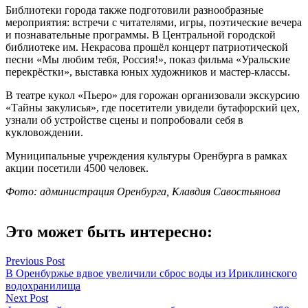
Библиотеки города также подготовили разнообразные
мероприятия: встречи с читателями, игры, поэтические вечера
и познавательные программы. В Центральной городской
библиотеке им. Некрасова прошёл концерт патриотической
песни «Мы любим тебя, Россия!», показ фильма «Уральские
перекрёстки», выставка юных художников и мастер-классы.
В театре кукол «Пьеро» для горожан организовали экскурсию
«Тайны закулисья», где посетители увидели бутафорский цех,
узнали об устройстве сцены и попробовали себя в
кукловождении.
Муниципальные учреждения культуры Оренбурга в рамках
акции посетили 4500 человек.
Фото: администрация Оренбурга, Клавдия Савостьянова
Это может быть интересно:
Навигация
Previous Post
В Оренбуржье вдвое увеличили сброс воды из Ириклинского
по
водохранилища
записям
Next Post