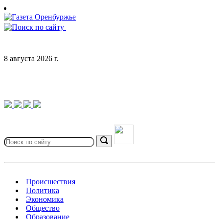
Skip
to
content
8 августа 2026 г.
Search
for:
Search
Происшествия
Политика
Экономика
Общество
Образование