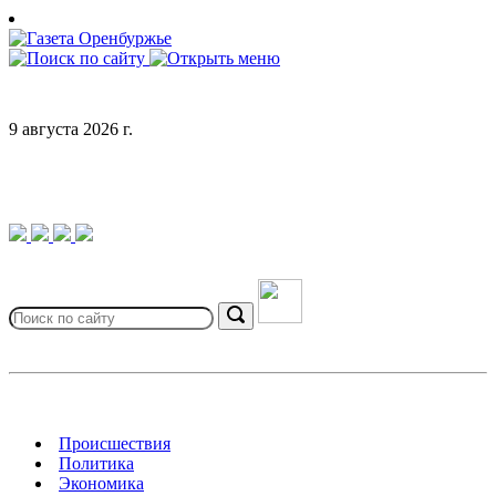
Skip
to
content
9 августа 2026 г.
Search
for:
Search
Происшествия
Политика
Экономика