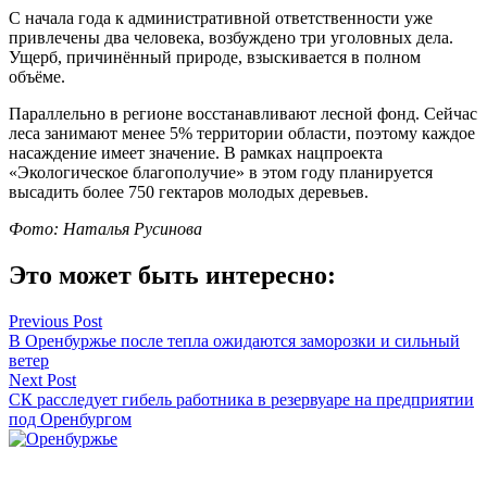
С начала года к административной ответственности уже
привлечены два человека, возбуждено три уголовных дела.
Ущерб, причинённый природе, взыскивается в полном
объёме.
Параллельно в регионе восстанавливают лесной фонд. Сейчас
леса занимают менее 5% территории области, поэтому каждое
насаждение имеет значение. В рамках нацпроекта
«Экологическое благополучие» в этом году планируется
высадить более 750 гектаров молодых деревьев.
Фото: Наталья Русинова
Это может быть интересно:
Навигация
Previous Post
В Оренбуржье после тепла ожидаются заморозки и сильный
по
ветер
записям
Next Post
СК расследует гибель работника в резервуаре на предприятии
под Оренбургом
Оренбуржье