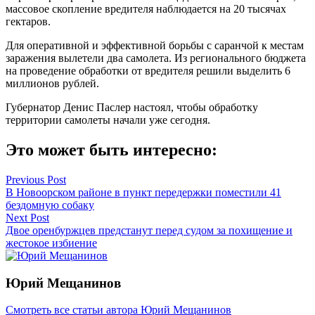
массовое скопление вредителя наблюдается на 20 тысячах
гектаров.
Для оперативной и эффективной борьбы с саранчой к местам
заражения вылетели два самолета. Из регионального бюджета
на проведение обработки от вредителя решили выделить 6
миллионов рублей.
Губернатор Денис Паслер настоял, чтобы обработку
территории самолеты начали уже сегодня.
Это может быть интересно:
Навигация
Previous Post
В Новоорском районе в пункт передержки поместили 41
по
бездомную собаку
записям
Next Post
Двое оренбуржцев предстанут перед судом за похищение и
жестокое избиение
Юрий Мещанинов
Смотреть все статьи автора Юрий Мещанинов