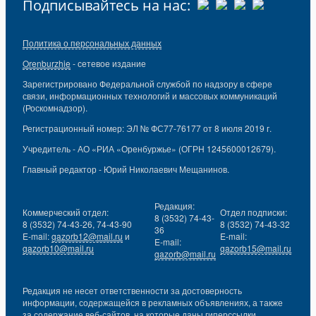
Подписывайтесь на нас:
Политика о персональных данных
Orenburzhie
- сетевое издание
Зарегистрировано Федеральной службой по надзору в сфере
связи, информационных технологий и массовых коммуникаций
(Роскомнадзор).
Регистрационный номер: ЭЛ № ФС77-76177 от 8 июля 2019 г.
Учредитель - АО «РИА «Оренбуржье» (ОГРН 1245600012679).
Главный редактор - Юрий Николаевич Мещанинов.
Редакция:
Коммерческий отдел:
Отдел подписки:
8 (3532) 74-43-
8 (3532) 74-43-26, 74-43-90
8 (3532) 74-43-32
36
E-mail:
gazorb12@mail.ru
и
E-mail:
E-mail:
gazorb10@mail.ru
gazorb15@mail.ru
gazorb@mail.ru
Редакция не несет ответственности за достоверность
информации, содержащейся в рекламных объявлениях, а также
за содержание веб-сайтов, на которые даны гиперссылки.