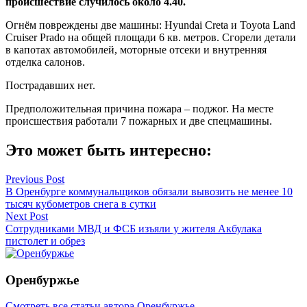
происшествие случилось около 4.40.
Огнём повреждены две машины: Hyundai Creta и Toyota Land
Cruiser Prado на общей площади 6 кв. метров. Сгорели детали
в капотах автомобилей, моторные отсеки и внутренняя
отделка салонов.
Пострадавших нет.
Предположительная причина пожара – поджог. На месте
происшествия работали 7 пожарных и две спецмашины.
Это может быть интересно:
Навигация
Previous Post
В Оренбурге коммунальщиков обязали вывозить не менее 10
по
тысяч кубометров снега в сутки
записям
Next Post
Сотрудниками МВД и ФСБ изъяли у жителя Акбулака
пистолет и обрез
Оренбуржье
Смотреть все статьи автора Оренбуржье